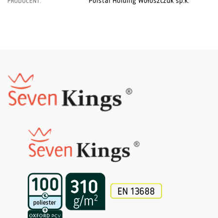
Polstar Holding Wołoszczuk sp.k.
PRODUCENT: