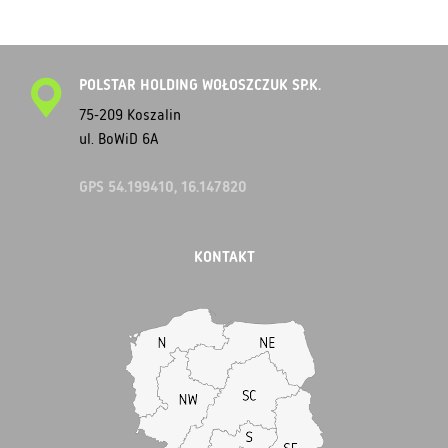
POLSTAR HOLDING WOŁOSZCZUK SP.K.
75-209 Koszalin
ul. BoWiD 6A
GPS 54.199410, 16.147820
KONTAKT