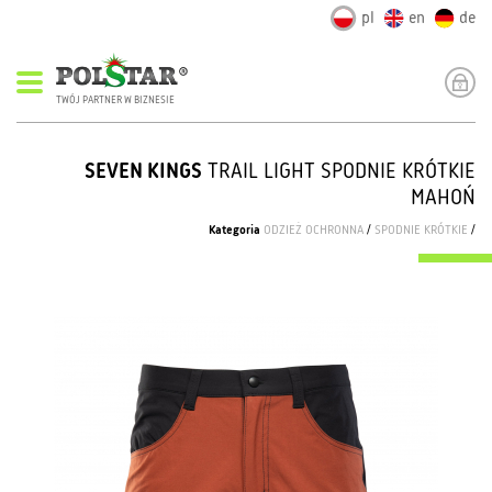
pl
en
de
TWÓJ PARTNER W BIZNESIE
SEVEN KINGS
TRAIL LIGHT SPODNIE KRÓTKIE
MAHOŃ
Kategoria
ODZIEŻ OCHRONNA
/
SPODNIE KRÓTKIE
/