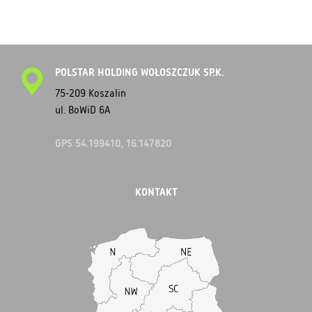
POLSTAR HOLDING WOŁOSZCZUK SP.K.
75-209 Koszalin
ul. BoWiD 6A
GPS 54.199410, 16.147820
KONTAKT