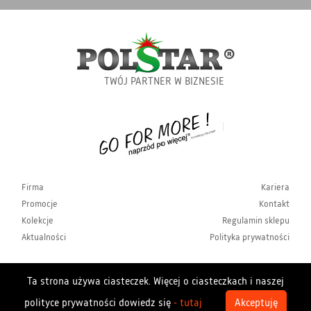
TWÓJ PARTNER W BIZNESIE
Firma
Kariera
Promocje
Kontakt
Kolekcje
Regulamin sklepu
Aktualności
Polityka prywatności
Ta strona używa ciasteczek. Więcej o ciasteczkach i naszej
Copyrights Polstar 2026. All rights reserved. Polstar
polityce prywatności dowiedz się
- tutaj
Akceptuję