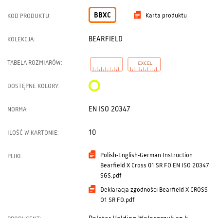
BBXC
Karta produktu
KOD PRODUKTU:
BEARFIELD
KOLEKCJA:
TABELA ROZMIARÓW:
DOSTĘPNE KOLORY:
EN ISO 20347
NORMA:
10
ILOŚĆ W KARTONIE:
Polish-English-German Instruction
PLIKI:
Bearfield X Cross 01 SR FO EN ISO 20347
SGS.pdf
Deklaracja zgodności Bearfield X CROSS
O1 SR FO.pdf