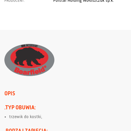
Polstar Holding Wołoszczuk sp.k.
PRODUCENT:
OPIS
.TYP OBUWIA:
trzewik do kostki,
.RODZAJ ZAPIĘCIA: