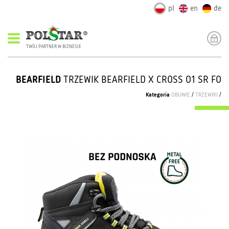
pl
en
de
TWÓJ PARTNER W BIZNESIE
BEARFIELD
TRZEWIK BEARFIELD X CROSS O1 SR FO
Kategoria
OBUWIE
/
TRZEWIKI
/