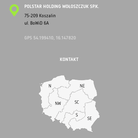
POLSTAR HOLDING WOŁOSZCZUK SP.K.
75-209 Koszalin
ul. BoWiD 6A
GPS 54.199410, 16.147820
KONTAKT