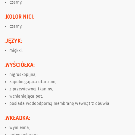
czarny,
.KOLOR NICI:
czarny,
.JĘZYK:
miękki,
.WYŚCIÓŁKA:
higroskopijna,
zapobiegająca otarciom,
z przewiewnej tkaniny,
wchłaniająca pot,
posiada wodoodporną membranę wewnątrz obuwia
.WKŁADKA:
wymienna,
antygrzybiczna,