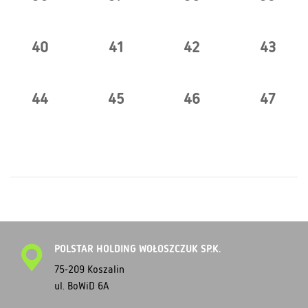
40
41
42
43
44
45
46
47
POLSTAR HOLDING WOŁOSZCZUK SP.K.
75-209 Koszalin
ul. BoWiD 6A