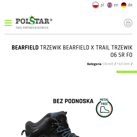
pl
en
de
TWÓJ PARTNER W BIZNESIE
BEARFIELD
TRZEWIK BEARFIELD X TRAIL TRZEWIK
O6 SR FO
Kategoria
OBUWIE
/
TRZEWIKI
/